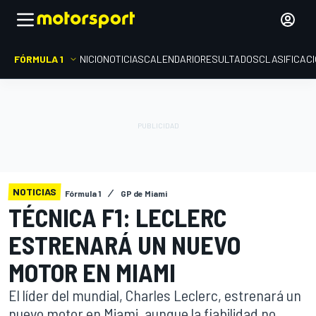
FÓRMULA 1
INICIO
NOTICIAS
CALENDARIO
RESULTADOS
CLASIFICAC
NOTICIAS
Fórmula 1
GP de Miami
TÉCNICA F1: LECLERC
ESTRENARÁ UN NUEVO
MOTOR EN MIAMI
El líder del mundial, Charles Leclerc, estrenará un
nuevo motor en Miami, aunque la fiabilidad no