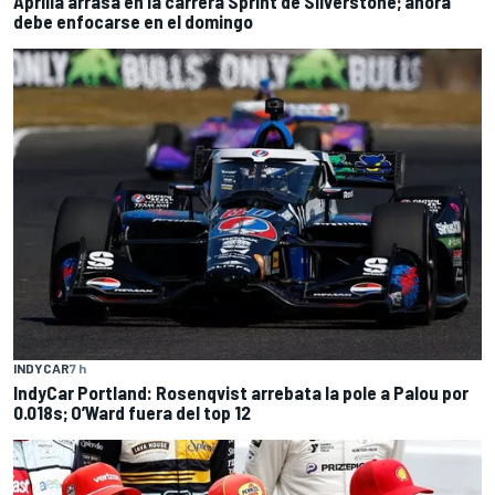
Aprilia arrasa en la carrera Sprint de Silverstone; ahora
debe enfocarse en el domingo
INDYCAR
7 h
IndyCar Portland: Rosenqvist arrebata la pole a Palou por
0.018s; O’Ward fuera del top 12