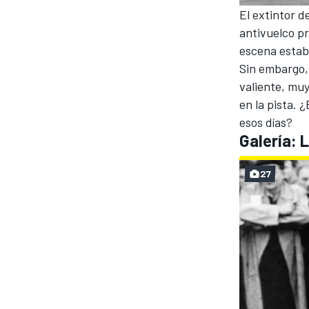
El extintor d
antivuelco pr
escena estaba
Sin embargo,
valiente, mu
en la pista. 
esos días?
Galería: 
27