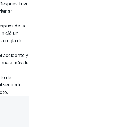
. Después tuvo
Hans-
spués de la
inició un
na regla de
l accidente y
 zona a más de
nto de
al segundo
cto.