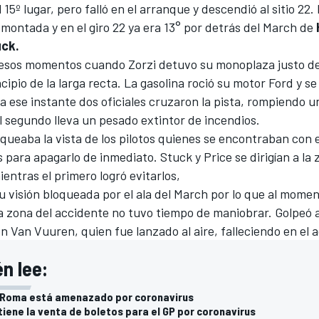
el 15º lugar, pero falló en el arranque y descendió al sitio 22
montada y en el giro 22 ya era 13° por detrás del March de
ck.
 esos momentos cuando Zorzi detuvo su monoplaza justo de
ncipio de la larga recta. La gasolina roció su motor Ford y se 
a ese instante dos oficiales cruzaron la pista, rompiendo u
l segundo lleva un pesado extintor de incendios.
queaba la vista de los pilotos quienes se encontraban con e
 para apagarlo de inmediato. Stuck y Price se dirigían a la
entras el primero logró evitarlos,
u visión bloqueada por el ala del March por lo que al mome
la zona del accidente no tuvo tiempo de maniobrar. Golpeó 
en Van Vuuren, quien fue lanzado al aire, falleciendo en el a
n lee:
e Roma está amenazado por coronavirus
tiene la venta de boletos para el GP por coronavirus