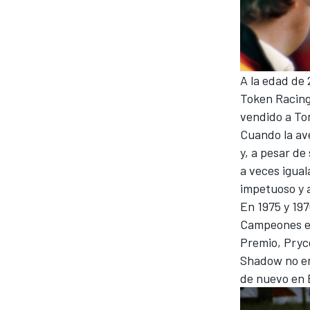
FÓRMULA E
A la edad de
Token Racing
vendido a To
Cuando la av
y, a pesar de
a veces igua
impetuoso y 
En 1975 y 197
Campeones en
WRC
Premio, Pryc
Shadow no era
de nuevo en B