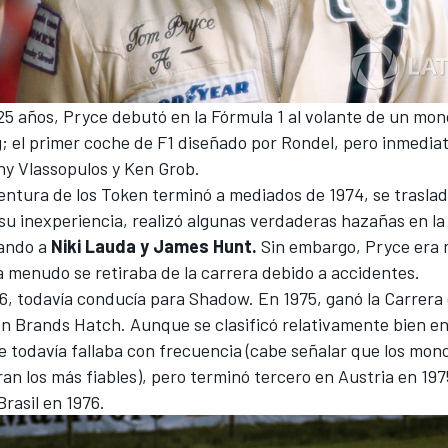
 25 años, Pryce debutó en la
Fórmula 1
al volante de un mon
; el primer coche de F1 diseñado por Rondel, pero inmedi
ny Vlassopulos y Ken Grob.
entura de los Token terminó a mediados de 1974, se trasla
 su inexperiencia, realizó algunas verdaderas hazañas en la 
lando a
Niki Lauda y James Hunt.
Sin embargo, Pryce era
a menudo se retiraba de la carrera debido a accidentes.
6, todavía conducía para Shadow. En 1975, ganó la Carrera
 Brands Hatch. Aunque se clasificó relativamente bien en
e todavía fallaba con frecuencia (cabe señalar que los mon
n los más fiables), pero terminó tercero en Austria en 197
rasil en 1976.