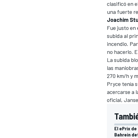
clasificó en 
una fuerte re
Joachim Stu
Fue justo en
subida al pri
incendio. Par
no hacerlo. E
La subida blo
las maniobras
270 km/h y mi
Pryce tenía s
MÁS CATEGORÍAS
acercarse a 
oficial, Jans
Tambié
El ePrix d
Bahrein de