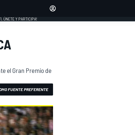
favoritos
Haz que se oiga tu voz
comentando artículos.
1, ÚNETE Y PARTICIPA!
INICIAR SESIÓN
EDICIÓN
CA
LATINOAMÉRICA
nte el Gran Premio de
OMO FUENTE PREFERENTE