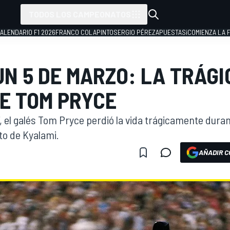
TODOS LOS CAMPEONATOS
ALENDARIO F1 2026
FRANCO COLAPINTO
SERGIO PÉREZ
APUESTAS
¡COMIENZA LA F
UN 5 DE MARZO: LA TRÁGI
E TOM PRYCE
, el galés Tom Pryce perdió la vida trágicamente dura
ito de Kyalami.
AÑADIR C