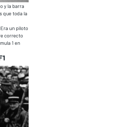
o y la barra
s que toda la
Era un piloto
re correcto
mula 1
en
F1