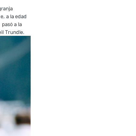
granja
e, a la edad
 pasó a la
il Trundle.