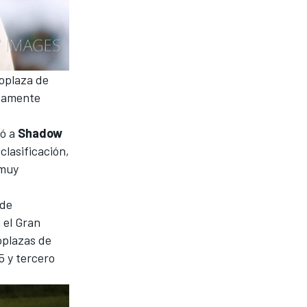
oplaza de
atamente
dó a
Shadow
clasificación,
 muy
 de
 el Gran
oplazas de
5 y tercero