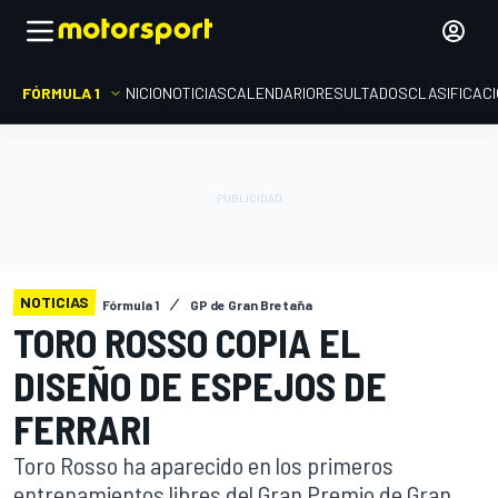
FÓRMULA 1
INICIO
NOTICIAS
CALENDARIO
RESULTADOS
CLASIFICAC
NOTICIAS
Fórmula 1
GP de Gran Bretaña
TORO ROSSO COPIA EL
DISEÑO DE ESPEJOS DE
FERRARI
Toro Rosso ha aparecido en los primeros
entrenamientos libres del Gran Premio de Gran