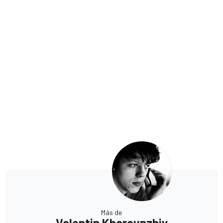
Más de
Valentin Khorounzhiy