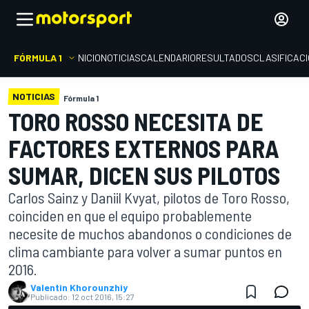
FÓRMULA 1
INICIO
NOTICIAS
CALENDARIO
RESULTADOS
CLASIFICAC
NOTICIAS
Fórmula 1
TORO ROSSO NECESITA DE
FACTORES EXTERNOS PARA
SUMAR, DICEN SUS PILOTOS
Carlos Sainz y Daniil Kvyat, pilotos de Toro Rosso,
coinciden en que el equipo probablemente
necesite de muchos abandonos o condiciones de
clima cambiante para volver a sumar puntos en
2016.
Valentin Khorounzhiy
Publicado:
12 oct 2016, 15:27