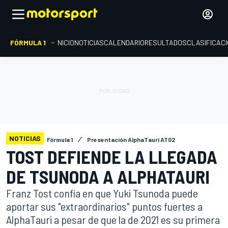
FÓRMULA 1
INICIO
NOTICIAS
CALENDARIO
RESULTADOS
CLASIFICAC
NOTICIAS
Fórmula 1
Presentación AlphaTauri AT02
TOST DEFIENDE LA LLEGADA
DE TSUNODA A ALPHATAURI
Franz Tost confía en que Yuki Tsunoda puede
aportar sus "extraordinarios" puntos fuertes a
AlphaTauri a pesar de que la de 2021 es su primera