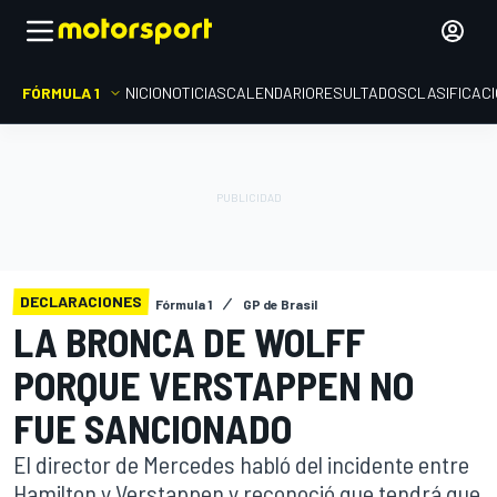
FÓRMULA 1
INICIO
NOTICIAS
CALENDARIO
RESULTADOS
CLASIFICAC
DECLARACIONES
Fórmula 1
GP de Brasil
LA BRONCA DE WOLFF
PORQUE VERSTAPPEN NO
FUE SANCIONADO
El director de Mercedes habló del incidente entre
Hamilton y Verstappen y reconoció que tendrá que