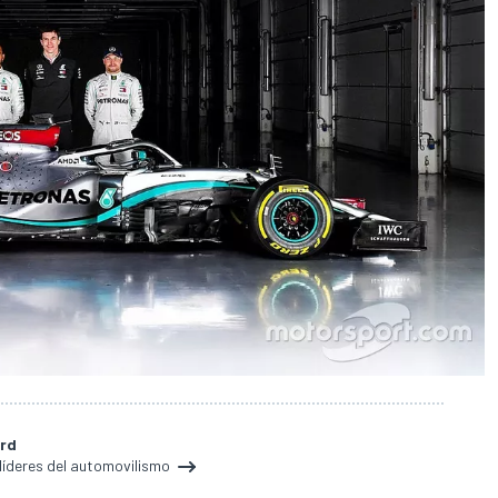
ard
 líderes del automovilismo