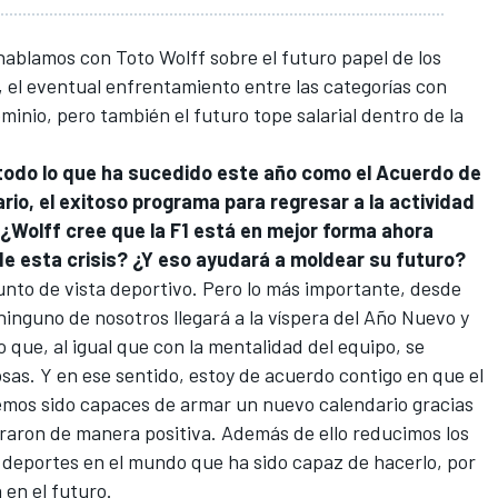
ablamos con Toto Wolff sobre el futuro papel de los
 el eventual enfrentamiento entre las categorías con
ominio, pero también el futuro tope salarial dentro de la
todo lo que ha sucedido este año como el Acuerdo de
ario, el exitoso programa para regresar a la actividad
 ¿Wolff cree que la F1 está en mejor forma ahora
de esta crisis? ¿Y eso ayudará a moldear su futuro?
punto de vista deportivo. Pero lo más importante, desde
ninguno de nosotros llegará a la víspera del Año Nuevo y
o que, al igual que con la mentalidad del equipo, se
sas. Y en ese sentido, estoy de acuerdo contigo en que el
emos sido capaces de armar un nuevo calendario gracias
oraron de manera positiva. Además de ello reducimos los
 deportes en el mundo que ha sido capaz de hacerlo, por
 en el futuro.