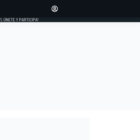
favoritos
Haz que se oiga tu voz
comentando artículos.
1, ÚNETE Y PARTICIPA!
INICIAR SESIÓN
EDICIÓN
LATINOAMÉRICA