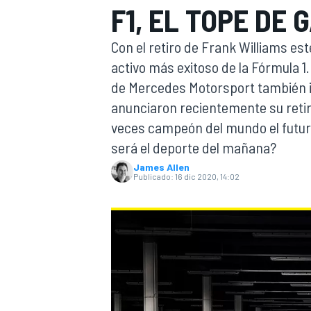
F1, EL TOPE DE 
INDYCAR
Con el retiro de Frank Williams est
activo más exitoso de la Fórmula 1
de Mercedes Motorsport también in
anunciaron recientemente su retira
veces campeón del mundo el futur
será el deporte del mañana?
James Allen
Publicado:
16 dic 2020, 14:02
MOTOGP