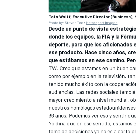
Toto Wolff, Executive Director (Business)
Photo by: Steven Tee /
Motorsport Images
Desde un punto de vista estratégic
donde los equipos, la FIA y la Fórmu
deporte, para que los aficionados
ese producto. Hace cinco años, cr
que estábamos en ese camino. Pero
TW: Creo que estamos en un buen cam
como por ejemplo en la televisión, ta
tenido mucho éxito con la cooperació
MÁS CATEGORÍAS
audiencias. Las redes sociales tambié
mayor crecimiento a nivel mundial, o
nuestros homólogos estadounidenses. 
36 años. Podemos ver eso y sentir que
Yo diría que en ese sentido, estamos
toma de decisiones ya no es a corto 