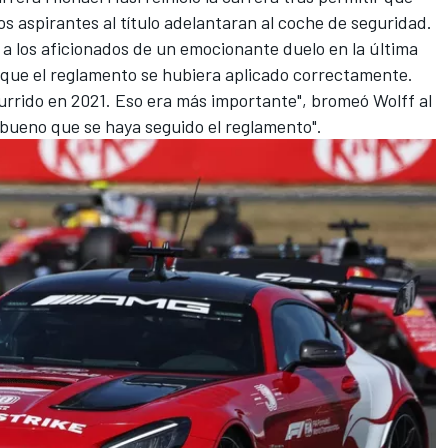
os aspirantes al título adelantaran al coche de seguridad.
a los aficionados de un emocionante duelo en la última
e que el reglamento se hubiera aplicado correctamente.
urrido en 2021. Eso era más importante", bromeó Wolff al
s bueno que se haya seguido el reglamento".