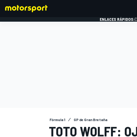
ENLACES RÁPIDOS:
C
FÓRMULA 1
Fórmula 1
GP de Gran Bretaña
TOTO WOLFF: OJ