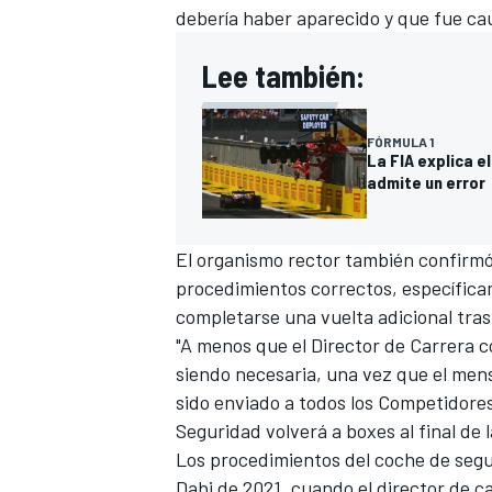
debería haber aparecido y que fue ca
FÓRMULA E
Lee también:
FÓRMULA 1
La FIA explica e
admite un error
El organismo rector también confirmó
procedimientos correctos, específica
completarse una vuelta adicional tra
"A menos que el Director de Carrera c
WRC
siendo necesaria, una vez que el men
sido enviado a todos los Competidores
Seguridad volverá a boxes al final de 
Los procedimientos del coche de seg
Dabi de 2021, cuando el director de ca