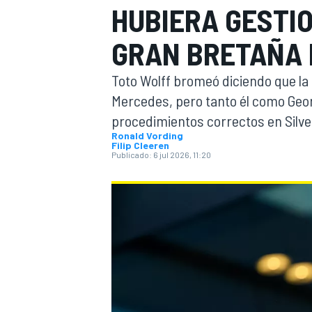
HUBIERA GESTI
INDYCAR
GRAN BRETAÑA 
Toto Wolff bromeó diciendo que la
Mercedes, pero tanto él como Geor
procedimientos correctos en Silve
Ronald Vording
Filip Cleeren
Publicado:
6 jul 2026, 11:20
MOTOGP