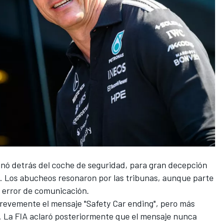
nó detrás del coche de seguridad, para gran decepción
. Los abucheos resonaron por las tribunas, aunque parte
 error de comunicación.
revemente el mensaje "Safety Car ending", pero más
. La FIA aclaró posteriormente que el mensaje nunca