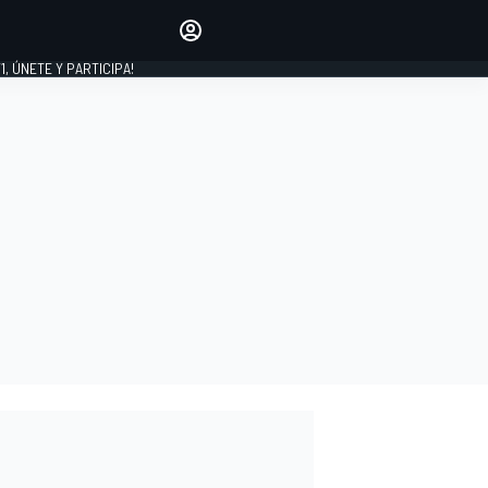
favoritos
Haz que se oiga tu voz
comentando artículos.
1, ÚNETE Y PARTICIPA!
INICIAR SESIÓN
EDICIÓN
LATINOAMÉRICA