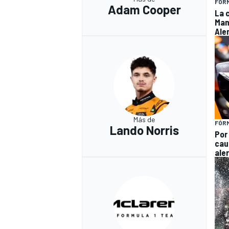
FÓRM
Adam Cooper
La 
Man
Ale
Más de
FÓRM
Lando Norris
Por
cau
ale