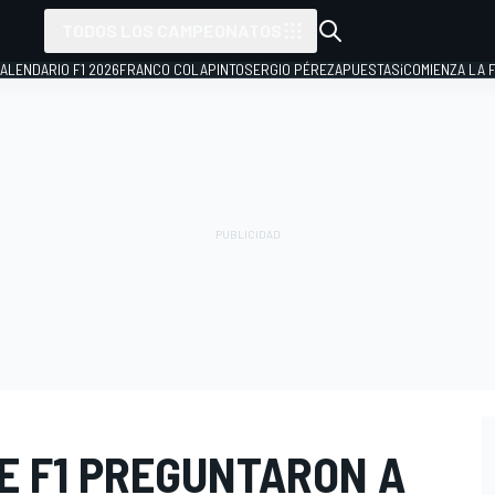
TODOS LOS CAMPEONATOS
ALENDARIO F1 2026
FRANCO COLAPINTO
SERGIO PÉREZ
APUESTAS
¡COMIENZA LA F
E F1 PREGUNTARON A