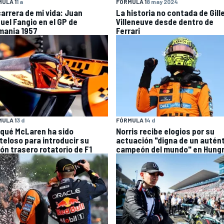
ULA 1
1 a
FÓRMULA 1
8 may 2024
carrera de mi vida: Juan
La historia no contada de Gill
uel Fangio en el GP de
Villeneuve desde dentro de
mania 1957
Ferrari
ULA 1
3 d
FÓRMULA 1
4 d
 qué McLaren ha sido
Norris recibe elogios por su
teloso para introducir su
actuación "digna de un autén
rón trasero rotatorio de F1
campeón del mundo" en Hungr