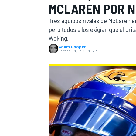
MCLAREN POR N
INDYCAR
Tres equipos rivales de McLaren e
pero todos ellos exigían que el brit
Woking.
Adam Cooper
Editado:
18 jun 2018, 17:35
MOTOGP