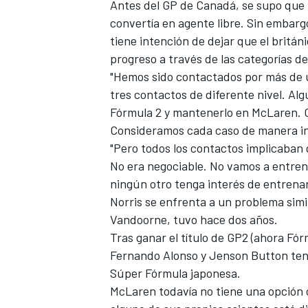
Antes del GP de Canadá, se supo que T
FÓRMULA E
convertía en agente libre. Sin embar
tiene intención de dejar que el britá
progreso a través de las categorías d
"Hemos sido contactados por más de 
tres contactos de diferente nivel. Al
Fórmula 2 y mantenerlo en McLaren. C
Consideramos cada caso de manera in
"Pero todos los contactos implicaban 
No era negociable. No vamos a entren
ningún otro tenga interés de entrenar
Norris se enfrenta a un problema simi
Vandoorne, tuvo hace dos años.
WRC
Tras ganar el título de GP2 (ahora F
Fernando Alonso y Jenson Button tenían
Súper Fórmula japonesa.
McLaren todavía no tiene una opción o