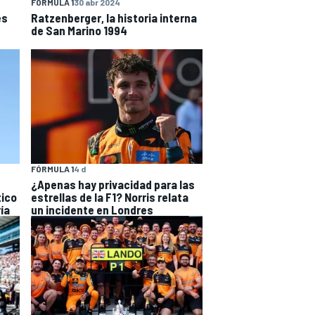
FÓRMULA 1
30 abr 2024
es
Ratzenberger, la historia interna
de San Marino 1994
FÓRMULA 1
4 d
¿Apenas hay privacidad para las
tico
estrellas de la F1? Norris relata
ía
un incidente en Londres