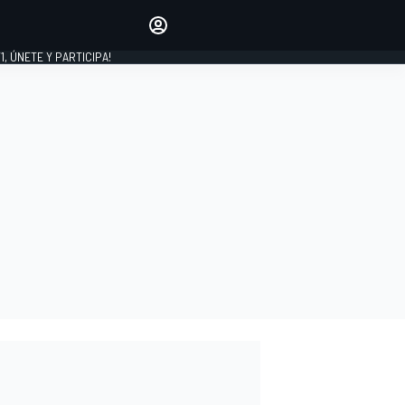
favoritos
Haz que se oiga tu voz
comentando artículos.
1, ÚNETE Y PARTICIPA!
INICIAR SESIÓN
EDICIÓN
LATINOAMÉRICA