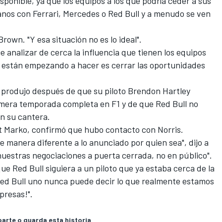
sponible, ya que los equipos a los que podría ceder a sus
anos con Ferrari, Mercedes o Red Bull y a menudo se ven
own. "Y esa situación no es lo ideal".
 analizar de cerca la influencia que tienen los equipos
e están empezando a hacer es cerrar las oportunidades
e produjo después de que su piloto Brendon Hartley
rimera temporada completa en F1 y de que Red Bull no
n su cantera.
ut Marko, confirmó que hubo contacto con Norris.
 manera diferente a lo anunciado por quien sea", dijo a
estras negociaciones a puerta cerrada, no en público".
ue Red Bull siguiera a un piloto que ya estaba cerca de la
 Red Bull uno nunca puede decir lo que realmente estamos
presas!".
rte o guarda esta historia