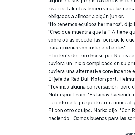
alguno de sus propios asientos esté di
jóvenes talentos tienen vínculos cerc
obligados a alinear a algún junior.
"No tenemos equipos hermanos", dijo Br
"Creo que muestra que la FIA tiene que
sobre otras escuderías, porque lo qu
para quienes son independientes".
El interés de Toro Rosso por Norris s
tuviera un inicio complicado en su p
tuviera una alternativa convincente e
El jefe de Red Bull Motorsport, Helm
"Tuvimos alguna conversación, pero de
Motorsport.com. "Estamos haciendo nu
Cuando se le preguntó si era inusual q
F1 con otro equipo, Marko dijo: "Con
haciendo. ¡Somos buenos para las sor
Compa