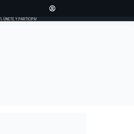
favoritos
Haz que se oiga tu voz
comentando artículos.
1, ÚNETE Y PARTICIPA!
INICIAR SESIÓN
EDICIÓN
LATINOAMÉRICA