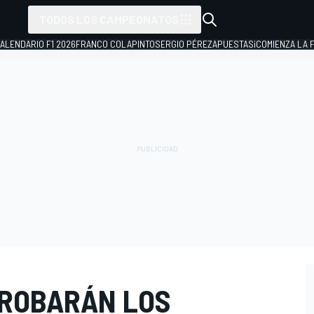
TODOS LOS CAMPEONATOS
ALENDARIO F1 2026
FRANCO COLAPINTO
SERGIO PÉREZ
APUESTAS
¡COMIENZA LA F
PROBARÁN LOS