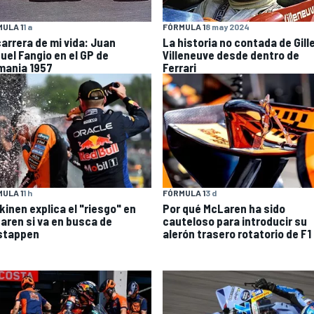
ULA 1
1 a
FÓRMULA 1
8 may 2024
carrera de mi vida: Juan
La historia no contada de Gill
uel Fangio en el GP de
Villeneuve desde dentro de
mania 1957
Ferrari
ULA 1
1 h
FÓRMULA 1
3 d
kinen explica el "riesgo" en
Por qué McLaren ha sido
aren si va en busca de
cauteloso para introducir su
stappen
alerón trasero rotatorio de F1