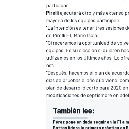
participar.
FÓRMULA E
Pirelli
ejecutará otro y más extenso p
mayoría de los equipos participen.
"La intención es tener tres sesiones d
de Pirelli F1, Mario Isola.
“Ofreceremos la oportunidad de volve
equipos. Es su elección si quieren ha
utilizamos en los últimos años. Lo of
no”.
“Después, hacemos el plan de acuerd
días de pruebas el año que viene, com
plan de desarrollo corto para 2020 en
WRC
modificaciones de septiembre en adel
También lee:
Pérez pone en duda seguir en la F1 a
Bottas lidera la primera práctica en 