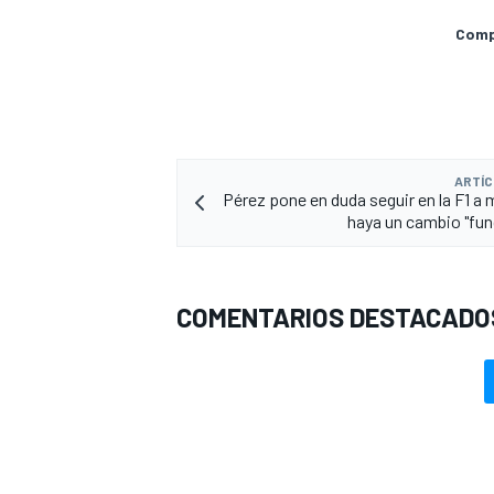
Compa
ARTÍC
Pérez pone en duda seguir en la F1 a
haya un cambio "fu
COMENTARIOS DESTACADO
MÁS CATEGORÍAS