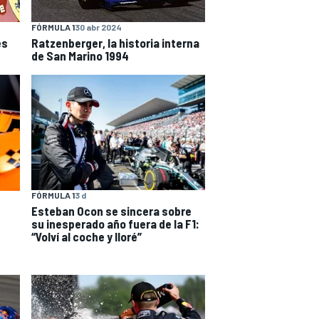
FÓRMULA 1
30 abr 2024
es
Ratzenberger, la historia interna
de San Marino 1994
FÓRMULA 1
3 d
Esteban Ocon se sincera sobre
su inesperado año fuera de la F1:
“Volví al coche y lloré”