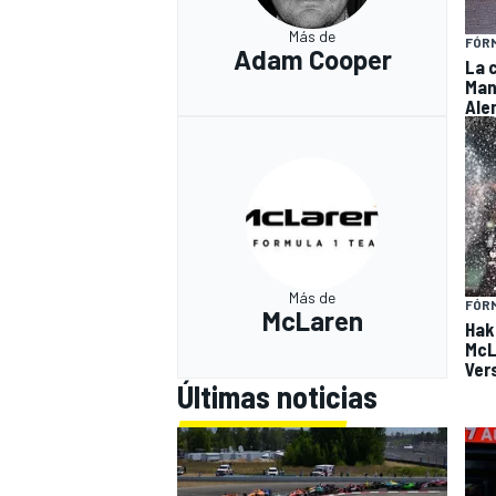
Más de
FÓRM
Adam Cooper
La 
Man
Ale
Más de
FÓRM
McLaren
Hak
McL
Ver
Últimas noticias