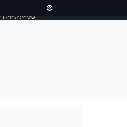
favoritos
Haz que se oiga tu voz
comentando artículos.
1, ÚNETE Y PARTICIPA!
INICIAR SESIÓN
EDICIÓN
LATINOAMÉRICA