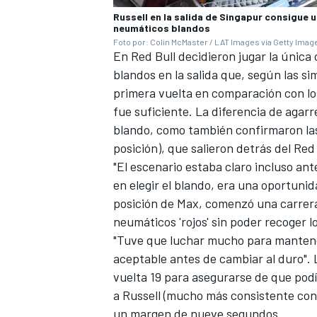
Russell en la salida de Singapur consigue 
neumáticos blandos
Foto por: Colin McMaster / LAT Images vía Getty Imag
En Red Bull decidieron jugar la única
blandos en la salida que, según las sim
primera vuelta en comparación con l
fue suficiente. La diferencia de agar
blando, como también confirmaron las s
posición), que salieron detrás del Red 
"El escenario estaba claro incluso ant
en elegir el blando, era una oportunid
posición de Max, comenzó una carrera
neumáticos 'rojos' sin poder recoger l
"Tuve que luchar mucho para mantener
aceptable antes de cambiar al duro". 
vuelta 19 para asegurarse de que podí
a Russell (mucho más consistente con
un margen de nueve segundos.