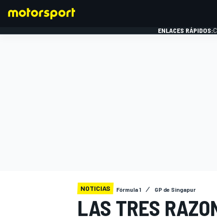
ENLACES RÁPIDOS:
C
FÓRMULA 1
NOTICIAS
Fórmula 1
GP de Singapur
LAS TRES RAZO