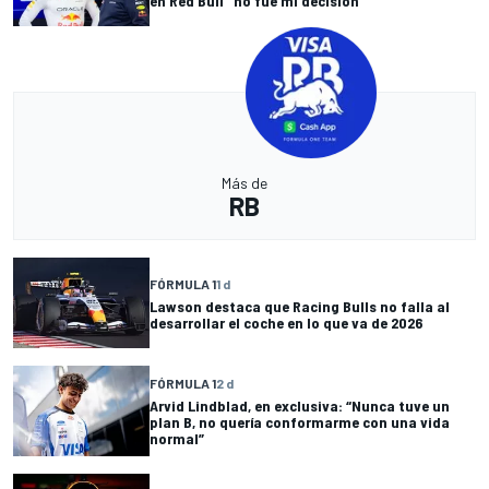
en Red Bull "no fue mi decisión"
Más de
RB
FÓRMULA 1
1 d
Lawson destaca que Racing Bulls no falla al
desarrollar el coche en lo que va de 2026
FÓRMULA 1
2 d
Arvid Lindblad, en exclusiva: “Nunca tuve un
plan B, no quería conformarme con una vida
normal”