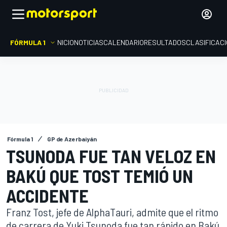
FÓRMULA 1
INICIO
NOTICIAS
CALENDARIO
RESULTADOS
CLASIFICAC
Fórmula 1
GP de Azerbaiyán
TSUNODA FUE TAN VELOZ EN
BAKÚ QUE TOST TEMIÓ UN
ACCIDENTE
Franz Tost, jefe de AlphaTauri, admite que el ritmo
de carrera de Yuki Tsunoda fue tan rápido en Bakú