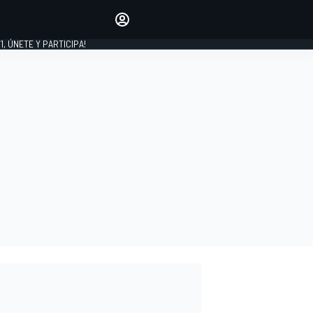
favoritos
Haz que se oiga tu voz
comentando artículos.
1, ÚNETE Y PARTICIPA!
INICIAR SESIÓN
EDICIÓN
LATINOAMÉRICA