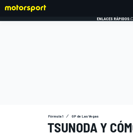
ENLACES RÁPIDOS:
C
FÓRMULA 1
Fórmula 1
GP de Las Vegas
TSUNODA Y CÓM