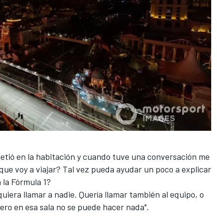
metió en la habitación y cuando tuve una conversación me
 que voy a viajar? Tal vez pueda ayudar un poco a explicar
 la Fórmula 1?
quiera llamar a nadie. Quería llamar también al equipo, o
ero en esa sala no se puede hacer nada".