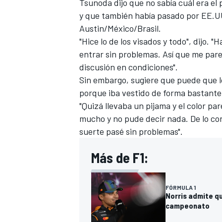
Tsunoda dijo que no sabía cuál era el
y que también había pasado por EE.UU
Austin/México/Brasil.
"Hice lo de los visados y todo", dijo.
entrar sin problemas. Así que me par
discusión en condiciones".
Sin embargo, sugiere que puede que lo
porque iba vestido de forma bastante
"Quizá llevaba un pijama y el color pa
mucho y no pude decir nada. De lo con
suerte pasé sin problemas".
MÁS CATEGORÍAS
Más de F1:
FÓRMULA 1
Norris admite qu
campeonato