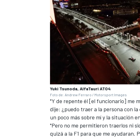
Yuki Tsunoda, AlfaTauri AT04
Foto de: Andrew Ferraro / Motorsport Images
"Y de repente él [el funcionario] me 
dije: ¿puedo traer a la persona con la
un poco más sobre mí y la situación en
"Pero no me permitieron traerlos ni si
quizá a la F1 para que me ayudaran. P