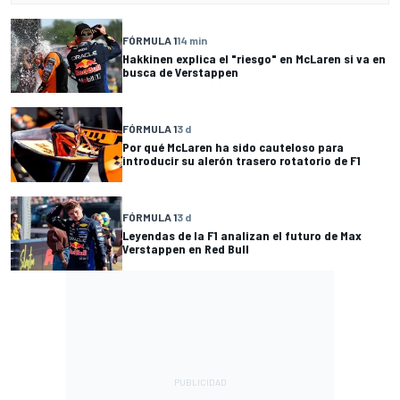
FÓRMULA 1
14 min
Hakkinen explica el "riesgo" en McLaren si va en
busca de Verstappen
FÓRMULA 1
3 d
Por qué McLaren ha sido cauteloso para
introducir su alerón trasero rotatorio de F1
FÓRMULA 1
3 d
Leyendas de la F1 analizan el futuro de Max
Verstappen en Red Bull