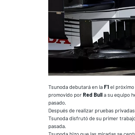
NASCAR CUP
Tsunoda
debutará en la
F1
el próximo
promovido por
Red Bull
a su equipo h
pasado.
Después de realizar pruebas privada
Tsunoda disfrutó de su primer trabajo
pasada.
Tsunoda hizo que las miradas se cent