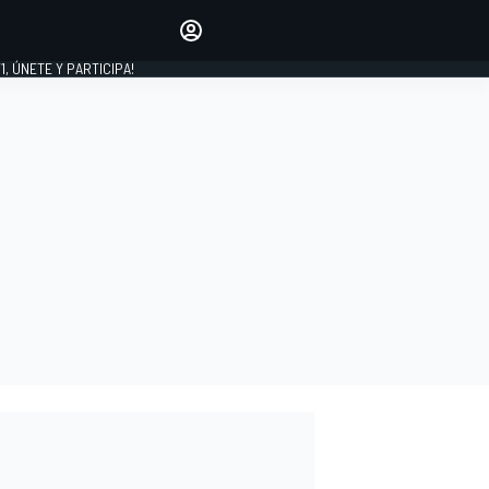
favoritos
Haz que se oiga tu voz
comentando artículos.
1, ÚNETE Y PARTICIPA!
INICIAR SESIÓN
EDICIÓN
LATINOAMÉRICA