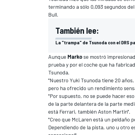
terminando a sólo 0,093 segundos del
FÓRMULA E
Bull.
También lee:
La "trampa" de Tsunoda con el DRS pa
Aunque
Marko
se mostró impresionado
prueba y por el coche que ha fabricad
Tsunoda.
"Nuestro Yuki Tsunoda tiene 20 años, 
pero ha ofrecido un rendimiento sensa
"Por supuesto, no se puede hacer eso
WRC
de la parte delantera de la parte medi
está Ferrari, también Aston Martin".
"Creo que McLaren está un peldaño po
Dependiendo de la pista, uno u otro 
sensacional".