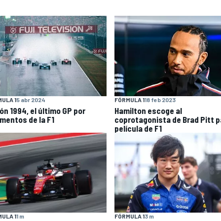
ULA 1
5 abr 2024
FÓRMULA 1
18 feb 2023
ón 1994, el último GP por
Hamilton escoge al
mentos de la F1
coprotagonista de Brad Pitt p
película de F1
ULA 1
1 m
FÓRMULA 1
3 m