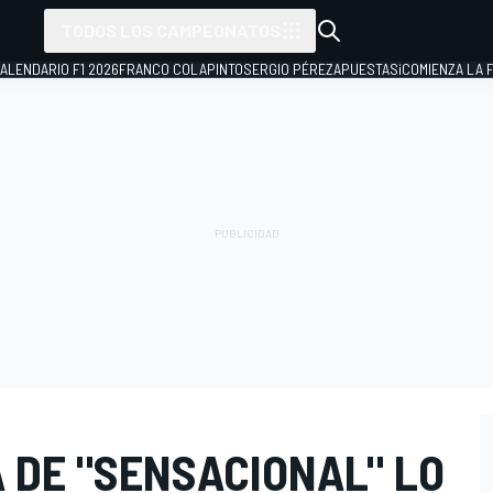
TODOS LOS CAMPEONATOS
ALENDARIO F1 2026
FRANCO COLAPINTO
SERGIO PÉREZ
APUESTAS
¡COMIENZA LA F
 DE "SENSACIONAL" LO