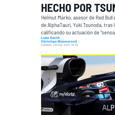
HECHO POR TSU
INDYCAR
Helmut Marko, asesor de Red Bull e
de AlphaTauri, Yuki Tsunoda, tra
calificando su actuación de "sensa
Luke Smith
Christian Nimmervoll
Editado:
20 mar 2021, 18:34
MOTOGP