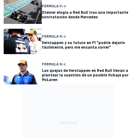
FÓRMULA 1
4 d
Steiner elogia a Red Bull tras una importante
contratación desde Mercedes
FÓRMULA 1
5 d
Verstappen y su futuro en F1 "podría dejarlo
fácilmente, pero me encanta correr"
FÓRMULA 1
6 d
Las quejas de Verstappen en Red Bull llevan a
plantear la cuestión de un posible fichaje por
McLaren