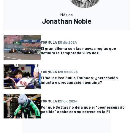
Más de
Jonathan Noble
FÓRMULA 1
31 dic 2024
El gran dilema con las nuevas reglas que
definirá la temporada 2025 de F1
FÓRMULA 1
29 dic 2024
El 'no' de Red Bull a Tsunoda: ¿percepción
injusta o preocupación genuina?
FÓRMULA 1
27 dic 2024
Por qué Bottas no deja que el "peor escenario
posible" acabe con su carrera en la F1