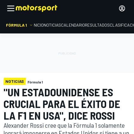
FÓRMULA 1
INICIO
NOTICIAS
CALENDARIO
RESULTADOS
CLASIFICAC
NOTICIAS
Fórmula 1
"UN ESTADOUNIDENSE ES
CRUCIAL PARA EL ÉXITO DE
LA F1 EN USA", DICE ROSSI
Alexander Rossi cree que la Fórmula 1 solamente
logrará imponerse en Estados Unidos si tiene a un