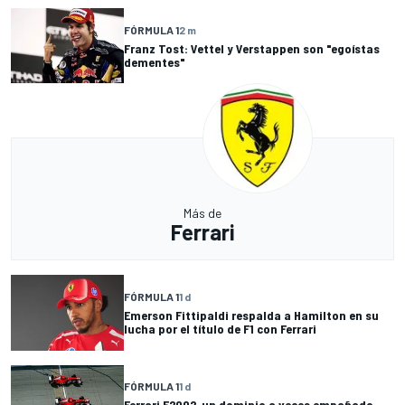
FÓRMULA 1
2 m
Franz Tost: Vettel y Verstappen son "egoístas
dementes"
Más de
Ferrari
FÓRMULA 1
1 d
Emerson Fittipaldi respalda a Hamilton en su
lucha por el título de F1 con Ferrari
FÓRMULA 1
1 d
Ferrari F2002, un dominio a veces empañado