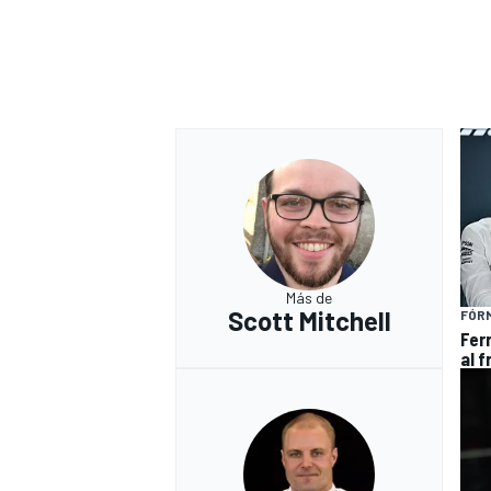
Más de
Scott Mitchell
FÓRM
Ferr
al f