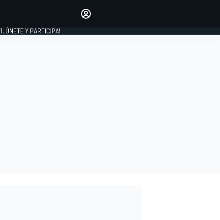
favoritos
Haz que se oiga tu voz
comentando artículos.
1, ÚNETE Y PARTICIPA!
INICIAR SESIÓN
EDICIÓN
LATINOAMÉRICA