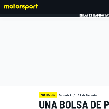
ENLACES RÁPIDOS:
C
FÓRMULA 1
NOTICIAS
Fórmula 1
GP de Bahrein
UNA BOLSA DE 