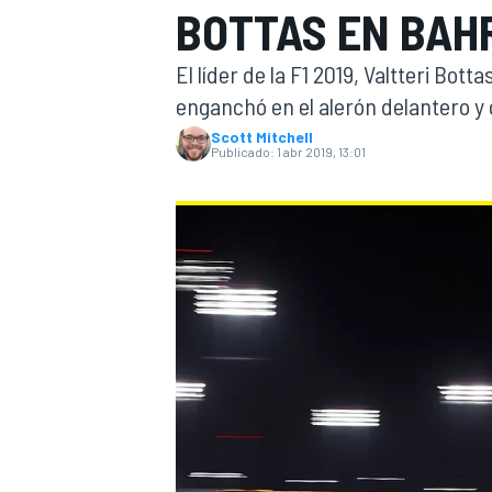
BOTTAS EN BAH
INDYCAR
El líder de la F1 2019, Valtteri Bot
enganchó en el alerón delantero y
Scott Mitchell
Publicado:
1 abr 2019, 13:01
MOTOGP