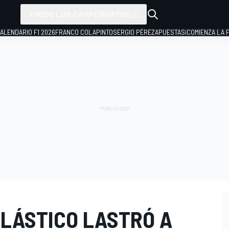
TODOS LOS CAMPEONATOS
ALENDARIO F1 2026
FRANCO COLAPINTO
SERGIO PÉREZ
APUESTAS
¡COMIENZA LA F
PLÁSTICO LASTRÓ A