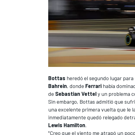
NASCAR CUP
Bottas
heredó el segundo lugar para
Bahrein
, donde
Ferrari
había dominad
de
Sebastian Vettel
y un problema co
Sin embargo,
Bottas
admitió que sufr
una excelente primera vuelta que le l
inmediatamente quedó relegado detrá
Lewis Hamilton
.
"Creo que el viento me atrapó un poco