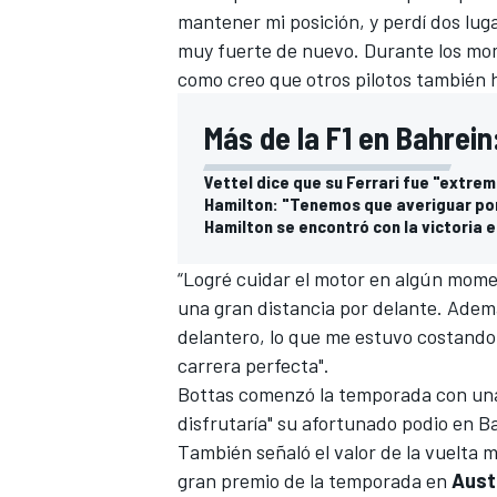
mantener mi posición, y perdí dos lugar
FÓRMULA E
muy fuerte de nuevo. Durante los mo
como creo que otros pilotos también h
Más de la F1 en Bahrein
Vettel dice que su Ferrari fue "extre
Hamilton: "Tenemos que averiguar por
Hamilton se encontró con la victoria e
“Logré cuidar el motor en algún mom
una gran distancia por delante. Ademá
delantero, lo que me estuvo costando 
WRC
carrera perfecta".
Bottas comenzó la temporada con una v
disfrutaría" su afortunado podio en B
También señaló el valor de la vuelta 
gran premio de la temporada en
Aust