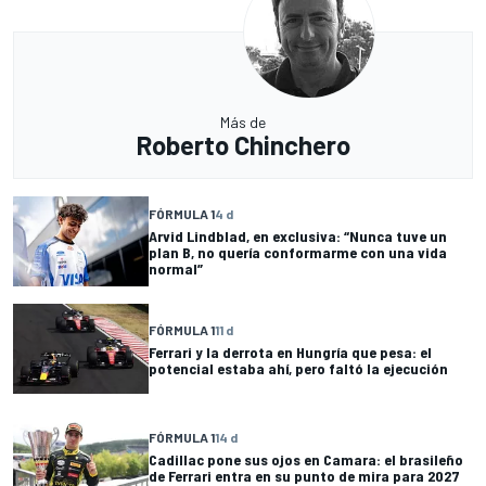
Más de
Roberto Chinchero
FÓRMULA 1
4 d
Arvid Lindblad, en exclusiva: “Nunca tuve un
plan B, no quería conformarme con una vida
normal”
FÓRMULA 1
11 d
Ferrari y la derrota en Hungría que pesa: el
potencial estaba ahí, pero faltó la ejecución
FÓRMULA 1
14 d
Cadillac pone sus ojos en Camara: el brasileño
de Ferrari entra en su punto de mira para 2027