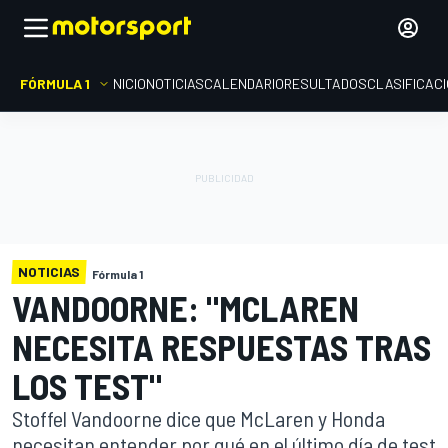
FÓRMULA 1
INICIO
NOTICIAS
CALENDARIO
RESULTADOS
CLASIFICAC
NOTICIAS
Fórmula 1
VANDOORNE: "MCLAREN
NECESITA RESPUESTAS TRAS
LOS TEST"
Stoffel Vandoorne dice que McLaren y Honda
necesitan entender por qué en el último día de test