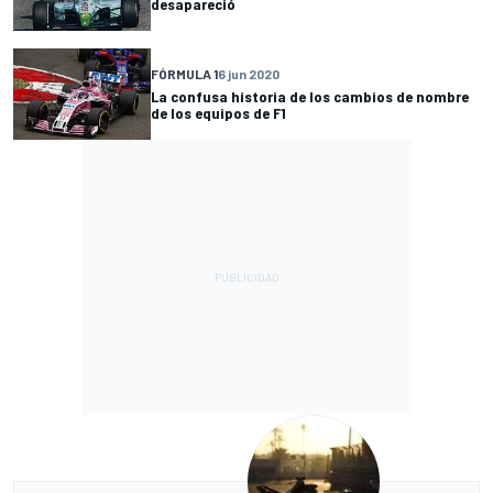
desapareció
FÓRMULA 1
6 jun 2020
La confusa historia de los cambios de nombre
de los equipos de F1