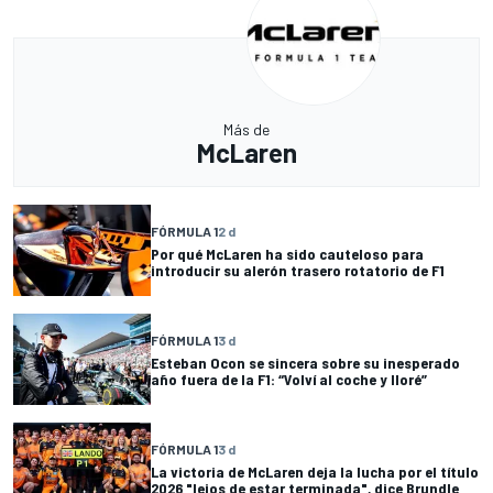
Más de
McLaren
FÓRMULA 1
2 d
Por qué McLaren ha sido cauteloso para
introducir su alerón trasero rotatorio de F1
FÓRMULA 1
3 d
Esteban Ocon se sincera sobre su inesperado
año fuera de la F1: “Volví al coche y lloré”
FÓRMULA 1
3 d
La victoria de McLaren deja la lucha por el título
2026 "lejos de estar terminada", dice Brundle