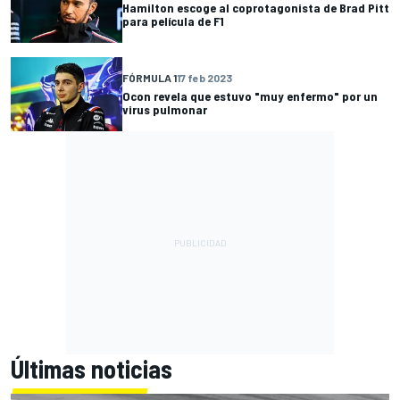
Hamilton escoge al coprotagonista de Brad Pitt
para película de F1
FÓRMULA 1
17 feb 2023
Ocon revela que estuvo "muy enfermo" por un
virus pulmonar
Últimas noticias