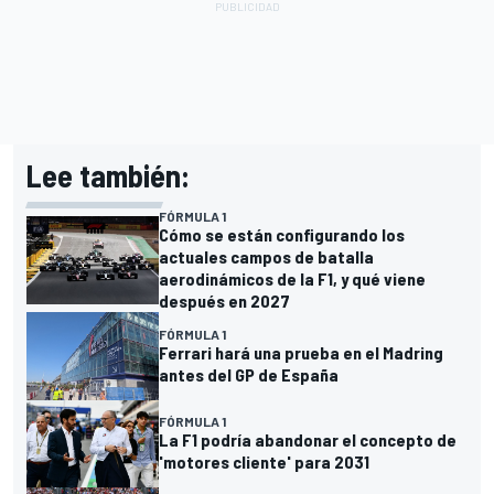
Lee también:
FÓRMULA 1
Cómo se están configurando los
actuales campos de batalla
aerodinámicos de la F1, y qué viene
después en 2027
FÓRMULA 1
Ferrari hará una prueba en el Madring
antes del GP de España
FÓRMULA 1
La F1 podría abandonar el concepto de
'motores cliente' para 2031