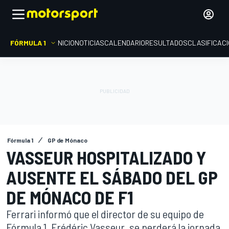
FÓRMULA 1
INICIO
NOTICIAS
CALENDARIO
RESULTADOS
CLASIFICAC
Fórmula 1
GP de Mónaco
VASSEUR HOSPITALIZADO Y
AUSENTE EL SÁBADO DEL GP
DE MÓNACO DE F1
Ferrari informó que el director de su equipo de
Fórmula 1, Frédéric Vasseur, se perderá la jornada