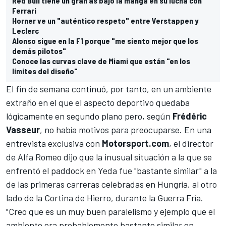
Red Bull tiene un gran as bajo la manga en su lucha con
Ferrari
Horner ve un "auténtico respeto" entre Verstappen y
Leclerc
Alonso sigue en la F1 porque "me siento mejor que los
demás pilotos"
Conoce las curvas clave de Miami que están "en los
límites del diseño"
El fin de semana continuó, por tanto, en un ambiente
extraño en el que el aspecto deportivo quedaba
lógicamente en segundo plano pero, según
Frédéric
Vasseur
, no había motivos para preocuparse. En una
entrevista exclusiva con
Motorsport.com
, el director
de Alfa Romeo dijo que la inusual situación a la que se
enfrentó el paddock en Yeda fue "bastante similar" a la
de las primeras carreras celebradas en Hungría, al otro
lado de la Cortina de Hierro, durante la Guerra Fría.
"Creo que es un muy buen paralelismo y ejemplo que el
ambiente era probablemente bastante similar en