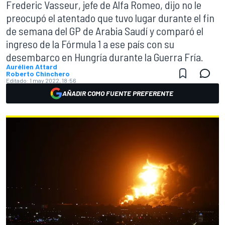
Frederic Vasseur, jefe de Alfa Romeo, dijo no le
preocupó el atentado que tuvo lugar durante el fin
de semana del GP de Arabia Saudí y comparó el
ingreso de la Fórmula 1 a ese país con su
desembarco en Hungría durante la Guerra Fría.
Aurélien Attard
Roberto Chinchero
Editado:
1 may 2022, 18:56
AÑADIR COMO FUENTE PREFERENTE