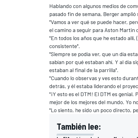
Hablando con algunos medios de comun
FÓRMULA E
pasado fin de semana, Berger amplió s
"Vamos a ver qué se puede hacer, per
el camino a seguir para Aston Martin co
"En todos los años que he estado allí
consistente".
"Siempre se podía ver, que un día esta
sabían por qué estaban ahí. Y al día si
estaban al final de la parrilla".
"Cuando lo observas y ves esto durant
detrás, y él estaba liderando el proyec
"¡Y esto es el DTM! El DTM es genial. P
WRC
mejor de los mejores del mundo. Yo no
"Lo siento, he sido un poco directo, p
También lee: