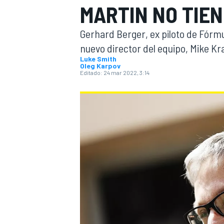
MARTIN NO TIEN
INDYCAR
Gerhard Berger, ex piloto de Fórmu
nuevo director del equipo, Mike Kr
Luke Smith
Oleg Karpov
Editado:
24 mar 2022, 3:14
MOTOGP