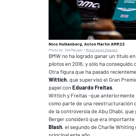
Nico Hulkenberg, Aston Martin AMR22
Photo by: Zak Mauger /
Motorsport Images
BMW no ha logrado ganar un título e
pilotos en 2016, y sólo ha conseguido 
Otra figura que ha pasado recientemen
Wittich
, que supervisó el Gran Premi
MÁS CATEGORÍAS
papel con
Eduardo Freitas
.
Wittich y Freitas -que anteriormente
como parte de una reestructuración de
de la controversia de Abu Dhabi, que 
Berger consideró que era importante 
Blash
, el segundo de Charlie Whiting
principal este año.