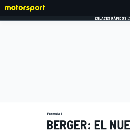
ENLACES RÁPIDOS:
C
FÓRMULA 1
Fórmula 1
BERGER: EL NUE