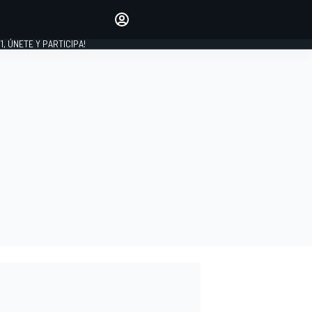
favoritos
Haz que se oiga tu voz
comentando artículos.
1, ÚNETE Y PARTICIPA!
INICIAR SESIÓN
EDICIÓN
LATINOAMÉRICA