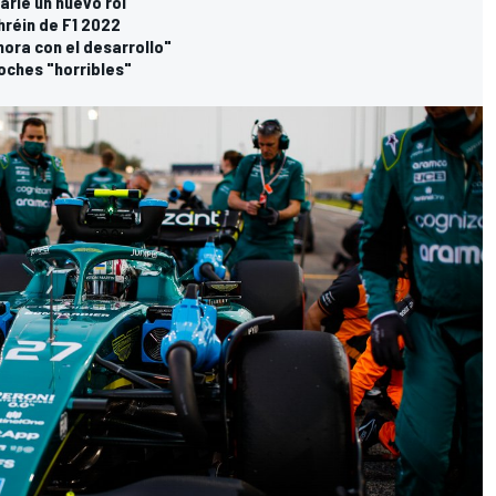
arle un nuevo rol
hréin de F1 2022
ora con el desarrollo"
coches "horribles"