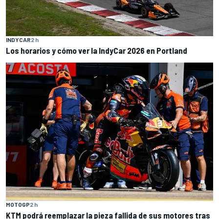
INDYCAR
2 h
Los horarios y cómo ver la IndyCar 2026 en Portland
MOTOGP
2 h
KTM podrá reemplazar la pieza fallida de sus motores tras