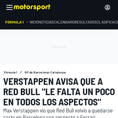
FÓRMULA 1
INICIO
NOTICIAS
CALENDARIO
RESULTADOS
CLASIFICAC
Fórmula 1
GP de Barcelona-Catalunya
VERSTAPPEN AVISA QUE A
RED BULL "LE FALTA UN POCO
EN TODOS LOS ASPECTOS"
Max Verstappen vio que Red Bull volvió a quedarse
corto en Barcelona con respecto a Ferrari,