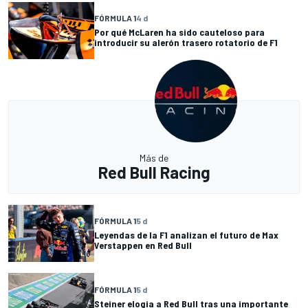
FÓRMULA 1
4 d
Por qué McLaren ha sido cauteloso para
introducir su alerón trasero rotatorio de F1
Más de
Red Bull Racing
FÓRMULA 1
5 d
Leyendas de la F1 analizan el futuro de Max
Verstappen en Red Bull
FÓRMULA 1
5 d
Steiner elogia a Red Bull tras una importante