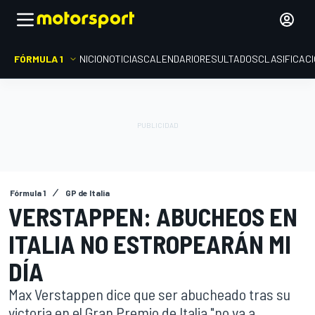
FÓRMULA 1
INICIO
NOTICIAS
CALENDARIO
RESULTADOS
CLASIFICAC
Fórmula 1
GP de Italia
VERSTAPPEN: ABUCHEOS EN
ITALIA NO ESTROPEARÁN MI
DÍA
Max Verstappen dice que ser abucheado tras su
victoria en el Gran Premio de Italia "no va a