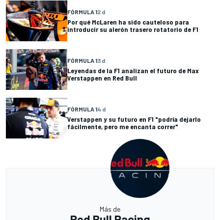
FÓRMULA 1
2 d
Por qué McLaren ha sido cauteloso para
introducir su alerón trasero rotatorio de F1
FÓRMULA 1
3 d
Leyendas de la F1 analizan el futuro de Max
Verstappen en Red Bull
FÓRMULA 1
4 d
Verstappen y su futuro en F1 "podría dejarlo
fácilmente, pero me encanta correr"
Más de
Red Bull Racing