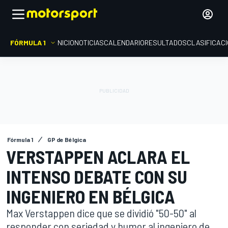
FÓRMULA 1
INICIO
NOTICIAS
CALENDARIO
RESULTADOS
CLASIFICAC
Fórmula 1
GP de Bélgica
VERSTAPPEN ACLARA EL
INTENSO DEBATE CON SU
INGENIERO EN BÉLGICA
Max Verstappen dice que se dividió "50-50" al
responder con seriedad y humor al ingeniero de