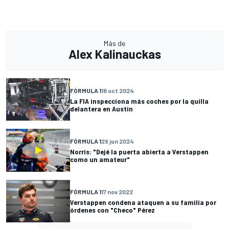
Más de
Alex Kalinauckas
FÓRMULA 1
18 oct 2024
La FIA inspecciona más coches por la quilla
delantera en Austin
FÓRMULA 1
29 jun 2024
Norris: "Dejé la puerta abierta a Verstappen
como un amateur"
FÓRMULA 1
17 nov 2022
Verstappen condena ataquen a su familia por
órdenes con "Checo" Pérez