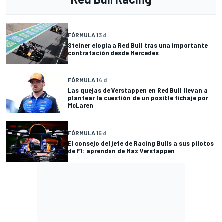
FÓRMULA 1
3 d
Steiner elogia a Red Bull tras una importante
contratación desde Mercedes
FÓRMULA 1
4 d
Las quejas de Verstappen en Red Bull llevan a
plantear la cuestión de un posible fichaje por
McLaren
FÓRMULA 1
5 d
El consejo del jefe de Racing Bulls a sus pilotos
de F1: aprendan de Max Verstappen