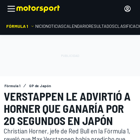
FÓRMULA 1
INICIO
NOTICIAS
CALENDARIO
RESULTADOS
CLASIFICAC
Fórmula 1
GP de Japón
VERSTAPPEN LE ADVIRTIÓ A
HORNER QUE GANARÍA POR
20 SEGUNDOS EN JAPÓN
Christian Horner, jefe de Red Bull en la Fórmula 1,
reveló que Max Verstappen había predicho que