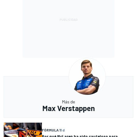
Más de
Max Verstappen
FÓRMULA 1
1 d
Por qué McLaren ha sido cauteloso para