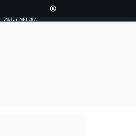
favoritos
Haz que se oiga tu voz
comentando artículos.
1, ÚNETE Y PARTICIPA!
INICIAR SESIÓN
EDICIÓN
LATINOAMÉRICA