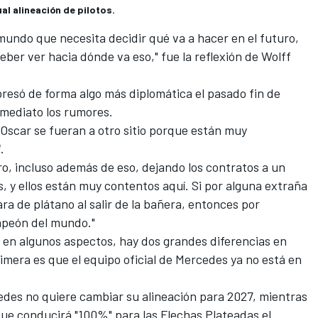
l alineación de pilotos.
mundo que necesita decidir qué va a hacer en el futuro,
eber ver hacia dónde va eso," fue la reflexión de Wolff
resó de forma algo más diplomática el pasado fin de
mediato los rumores.
scar se fueran a otro sitio porque están muy
1
.
o, incluso además de eso, dejando los contratos a un
, y ellos están muy contentos aquí. Si por alguna extraña
ra de plátano al salir de la bañera, entonces por
mpeón del mundo."
r en algunos aspectos, hay dos grandes diferencias en
mera es que el equipo oficial de Mercedes ya no está en
des no quiere cambiar su alineación para 2027
, mientras
ue conducirá "100%" para las Flechas Plateadas el