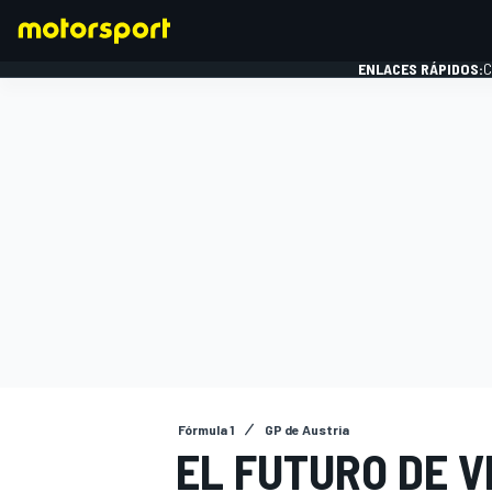
ENLACES RÁPIDOS:
C
FÓRMULA 1
Fórmula 1
GP de Austria
EL FUTURO DE V