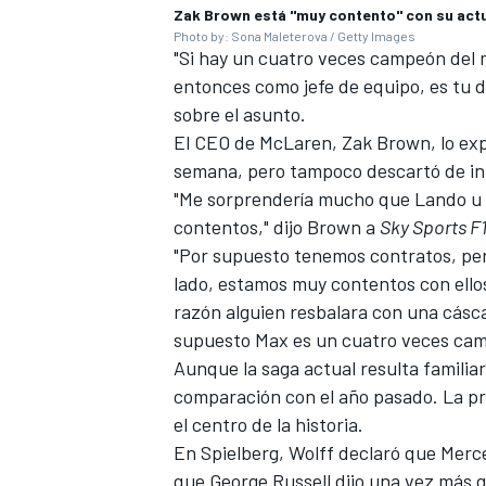
Zak Brown está "muy contento" con su actua
Photo by: Sona Maleterova / Getty Images
"Si hay un cuatro veces campeón del 
entonces como jefe de equipo, es tu d
sobre el asunto.
El CEO de McLaren, Zak Brown, lo exp
semana, pero tampoco descartó de in
"Me sorprendería mucho que Lando u O
contentos," dijo Brown a
Sky Sports F
"Por supuesto tenemos contratos, per
lado, estamos muy contentos con ellos
razón alguien resbalara con una cásca
supuesto Max es un cuatro veces ca
Aunque la saga actual resulta familia
comparación con el año pasado. La pri
el centro de la historia.
En Spielberg,
Wolff declaró que Merce
que
George Russell
dijo una vez más q