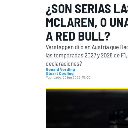
¿SON SERIAS L
INDYCAR
MCLAREN, O UN
A RED BULL?
Verstappen dijo en Austria que Red
las temporadas 2027 y 2028 de F1
declaraciones?
Ronald Vording
Stuart Codling
Publicado:
30 jun 2026, 15:00
MOTOGP