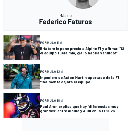
Más de
Federico Faturos
FÓRMULA 1
1 d
Briatore le pone precio a Alpine F1 y afirma: “Si
el equipo fuera mío, ¡ya lo habría vendido!”
FÓRMULA 1
2 d
Ingeniero de Aston Martin apartado de la F1
finalmente dejará el equipo
FÓRMULA 1
6 d
Paul Aron explica que hay “diferencias muy
grandes” entre Alpine y Audi en la F1 2026