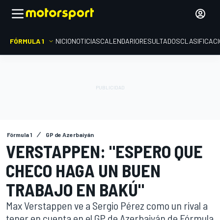
FÓRMULA 1
INICIO
NOTICIAS
CALENDARIO
RESULTADOS
CLASIFICAC
Fórmula 1
GP de Azerbaiyán
VERSTAPPEN: "ESPERO QUE
CHECO HAGA UN BUEN
TRABAJO EN BAKÚ"
Max Verstappen ve a Sergio Pérez como un rival a
tener en cuenta en el GP de Azerbaiyán de Fórmula