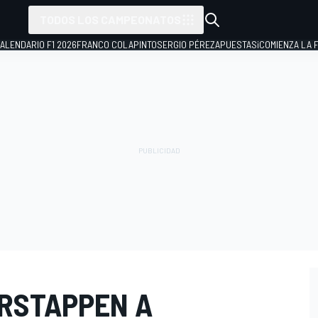
TODOS LOS CAMPEONATOS
ALENDARIO F1 2026
FRANCO COLAPINTO
SERGIO PÉREZ
APUESTAS
¡COMIENZA LA F
ERSTAPPEN A