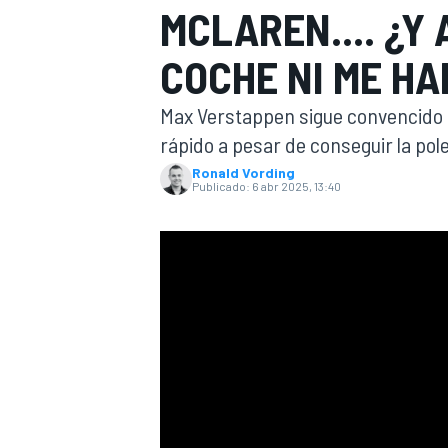
MCLAREN.... ¿Y 
INDYCAR
COCHE NI ME HA
Max Verstappen sigue convencido 
rápido a pesar de conseguir la pole 
Ronald Vording
Publicado:
6 abr 2025, 13:40
MOTOGP