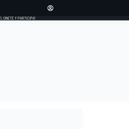
favoritos
Haz que se oiga tu voz
comentando artículos.
1, ÚNETE Y PARTICIPA!
INICIAR SESIÓN
EDICIÓN
LATINOAMÉRICA