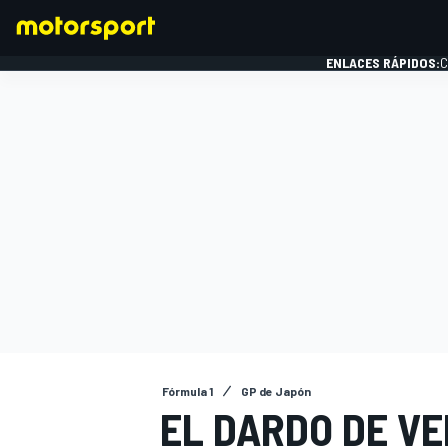
ENLACES RÁPIDOS:
C
FÓRMULA 1
Fórmula 1
GP de Japón
EL DARDO DE V