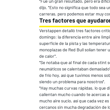
"Fue un gran resultado, pero era difíci
dijo. "Esto no significa que todo sea 
carreras, pero podemos estar muy con
Tres factores que ayudaron
Verstappen detalló tres factores crít
domingo: la diferencia entre aire limp
superficie de la pista y las temperat
monoplazas de Red Bull solían tener u
de calor".
"Se notaba que al final de cada stint
neumáticos se calentaban demasiado",
MÁS CATEGORÍAS
de frío hoy, así que tuvimos menos so
siendo un problema para nosotros".
"Hay muchas curvas rápidas, lo que di
calientan mucho cuando te acercas a 
mucho aire sucio, así que cada vez es
cercanos sin mucha degradación de los