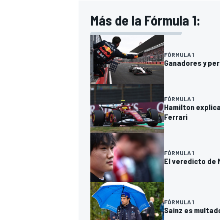
Más de la Fórmula 1:
FÓRMULA 1
Ganadores y per
FÓRMULA 1
Hamilton explic
Ferrari
FÓRMULA 1
El veredicto de 
FÓRMULA 1
Sainz es multad