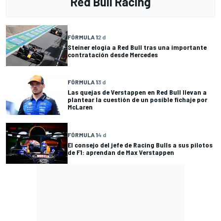
Red Bull Racing
FÓRMULA 1
2 d
Steiner elogia a Red Bull tras una importante
contratación desde Mercedes
FÓRMULA 1
3 d
Las quejas de Verstappen en Red Bull llevan a
plantear la cuestión de un posible fichaje por
McLaren
FÓRMULA 1
4 d
El consejo del jefe de Racing Bulls a sus pilotos
de F1: aprendan de Max Verstappen