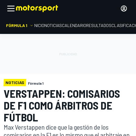
FÓRMULA 1
INICIO
NOTICIAS
CALENDARIO
RESULTADOS
CLASIFICAC
NOTICIAS
Fórmula 1
VERSTAPPEN: COMISARIOS
DE F1 COMO ÁRBITROS DE
FÚTBOL
Max Verstappen dice que la gestión de los
comisarios en la F1 es lo mismo que el arbitraje en