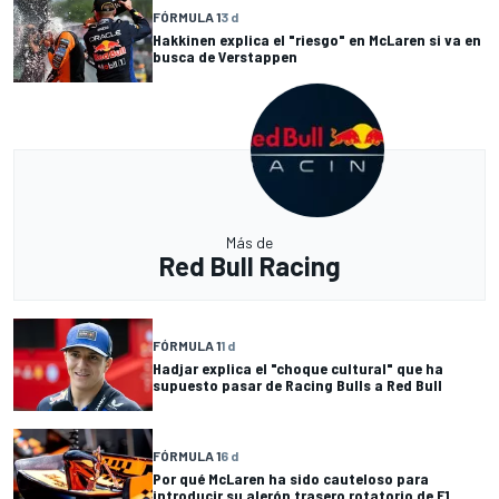
FÓRMULA 1
3 d
Hakkinen explica el "riesgo" en McLaren si va en
busca de Verstappen
Más de
Red Bull Racing
FÓRMULA 1
1 d
Hadjar explica el "choque cultural" que ha
supuesto pasar de Racing Bulls a Red Bull
FÓRMULA 1
6 d
Por qué McLaren ha sido cauteloso para
introducir su alerón trasero rotatorio de F1