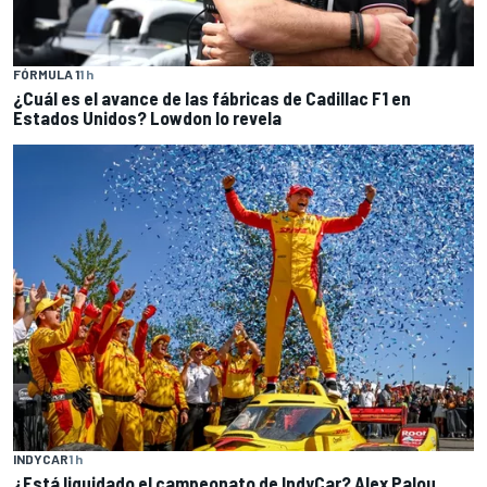
FÓRMULA 1
1 h
¿Cuál es el avance de las fábricas de Cadillac F1 en
Estados Unidos? Lowdon lo revela
INDYCAR
1 h
¿Está liquidado el campeonato de IndyCar? Alex Palou