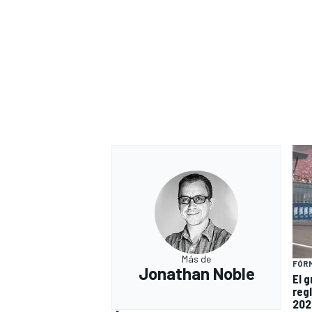
Más de
FÓRM
Jonathan Noble
El 
reg
202