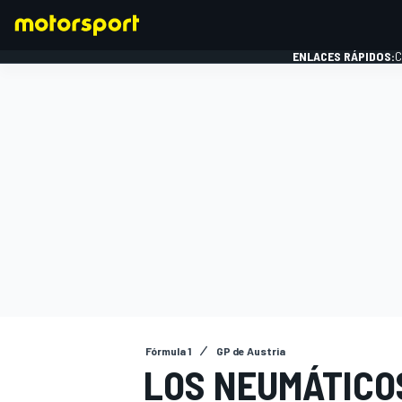
ENLACES RÁPIDOS:
C
FÓRMULA 1
Fórmula 1
GP de Austria
LOS NEUMÁTICO