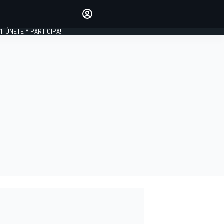
favoritos
Haz que se oiga tu voz
comentando artículos.
1, ÚNETE Y PARTICIPA!
INICIAR SESIÓN
EDICIÓN
LATINOAMÉRICA