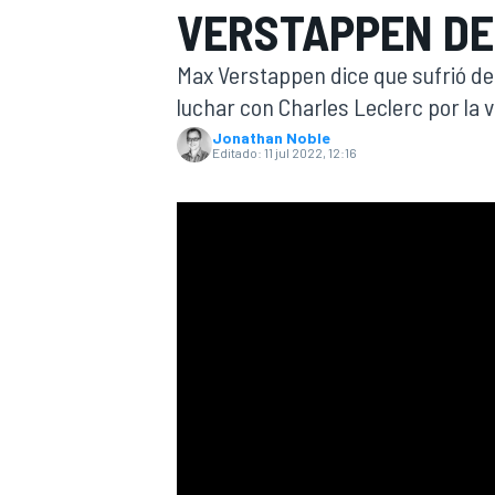
VERSTAPPEN DE
INDYCAR
Max Verstappen dice que sufrió d
luchar con Charles Leclerc por la v
Jonathan Noble
Editado:
11 jul 2022, 12:16
MOTOGP