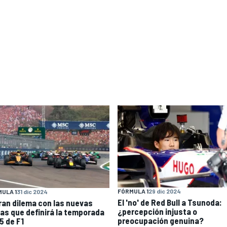
FÓRMULA 1
29 dic 2024
ULA 1
31 dic 2024
El 'no' de Red Bull a Tsunoda:
gran dilema con las nuevas
¿percepción injusta o
las que definirá la temporada
preocupación genuina?
5 de F1