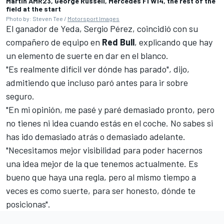
Martin AMR23, George Russell, Mercedes F1 W14, the rest of the
field at the start
Photo by: Steven Tee /
Motorsport Images
El ganador de Yeda,
Sergio Pérez
, coincidió con su
compañero de equipo en
Red Bull
, explicando que hay
un elemento de suerte en dar en el blanco.
"Es realmente difícil ver dónde has parado", dijo,
admitiendo que incluso paró antes para ir sobre
seguro.
"En mi opinión, me pasé y paré demasiado pronto, pero
no tienes ni idea cuando estás en el coche. No sabes si
has ido demasiado atrás o demasiado adelante.
"Necesitamos mejor visibilidad para poder hacernos
una idea mejor de la que tenemos actualmente. Es
bueno que haya una regla, pero al mismo tiempo a
veces es como suerte, para ser honesto, dónde te
posicionas".