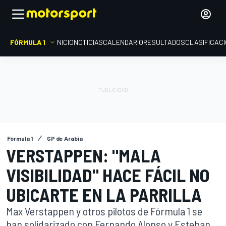
FÓRMULA 1
INICIO
NOTICIAS
CALENDARIO
RESULTADOS
CLASIFICAC
Fórmula 1
GP de Arabia
VERSTAPPEN: "MALA
VISIBILIDAD" HACE FÁCIL NO
UBICARTE EN LA PARRILLA
Max Verstappen y otros pilotos de Fórmula 1 se
han solidarizado con Fernando Alonso y Esteban