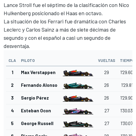
Lance Stroll fue el séptimo de la clasificación con Nico
Hulkenberg posicionado el Haas en octavo.
La situación de los Ferrari fue dramática con Charles
Leclerc y Carlos Sainz a más de siete décimas de
segundo y con el español a casi un segundo de
desventaja.
CLA
PILOTO
VUELTAS
TIEMPO
1
Max Verstappen
29
1'29.603
2
Fernando Alonso
26
1'29.811
3
Sergio Pérez
26
1'29.902
4
Esteban Ocon
27
1'30.039
5
George Russell
27
1'30.070
6
Pierre Gasly
28
1'30.100