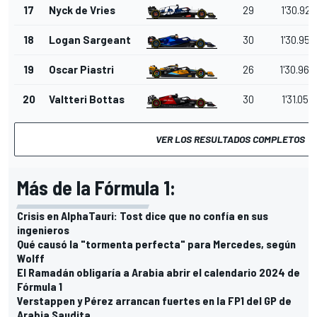
17
Nyck de Vries
29
1'30.921
18
Logan Sargeant
30
1'30.959
19
Oscar Piastri
26
1'30.964
20
Valtteri Bottas
30
1'31.052
VER LOS RESULTADOS COMPLETOS
Más de la Fórmula 1:
Crisis en AlphaTauri: Tost dice que no confía en sus
ingenieros
Qué causó la "tormenta perfecta" para Mercedes, según
Wolff
El Ramadán obligaría a Arabia abrir el calendario 2024 de
Fórmula 1
Verstappen y Pérez arrancan fuertes en la FP1 del GP de
Arabia Saudita