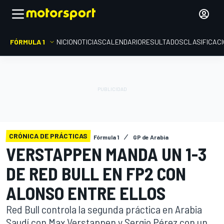
FÓRMULA 1
INICIO
NOTICIAS
CALENDARIO
RESULTADOS
CLASIFICAC
CRÓNICA DE PRÁCTICAS
Fórmula 1
GP de Arabia
VERSTAPPEN MANDA UN 1-3
DE RED BULL EN FP2 CON
ALONSO ENTRE ELLOS
Red Bull controla la segunda práctica en Arabia
Saudí con Max Verstappen y Sergio Pérez con un