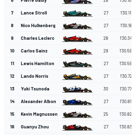
7
Lance Stroll
27
1'30.110
8
Nico Hulkenberg
27
1'30.181
9
Charles Leclerc
28
1'30.341
10
Carlos Sainz
29
1'30.592
11
Lewis Hamilton
27
1'30.599
12
Lando Norris
27
1'30.721
13
Yuki Tsunoda
30
1'30.776
14
Alexander Albon
27
1'30.810
15
Kevin Magnussen
25
1'30.820
16
Guanyu Zhou
27
1'30.837