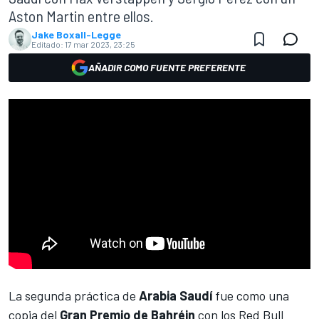
Aston Martin entre ellos.
Jake Boxall-Legge
Editado:
17 mar 2023, 23:25
AÑADIR COMO FUENTE PREFERENTE
La segunda práctica de
Arabia Saudí
fue como una
copia del
Gran Premio de Bahréin
con los
Red Bull