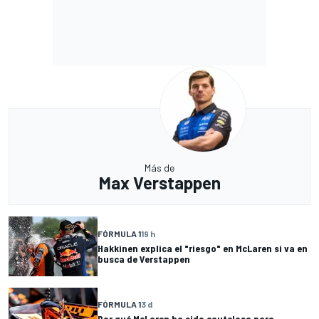
Más de
Max Verstappen
FÓRMULA 1
19 h
Hakkinen explica el "riesgo" en McLaren si va en
busca de Verstappen
FÓRMULA 1
3 d
Por qué McLaren ha sido cauteloso para