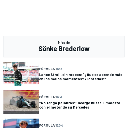
Más de
Sönke Brederlow
FÓRMULA 1
12 d
Lance Stroll, sin rodeos: "¿Que se aprende más
en los malos momentos? ¡Tonterías!"
FÓRMULA 1
17 d
"No tengo palabras": George Russell, molesto
con el motor de su Mercedes
FÓRMULA 1
20 d