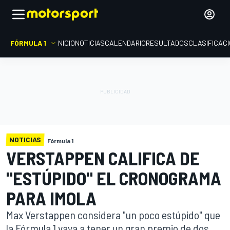
FÓRMULA 1
INICIO
NOTICIAS
CALENDARIO
RESULTADOS
CLASIFICAC
NOTICIAS
Fórmula 1
VERSTAPPEN CALIFICA DE
"ESTÚPIDO" EL CRONOGRAMA
PARA IMOLA
Max Verstappen considera "un poco estúpido" que
la Fórmula 1 vaya a tener un gran premio de dos