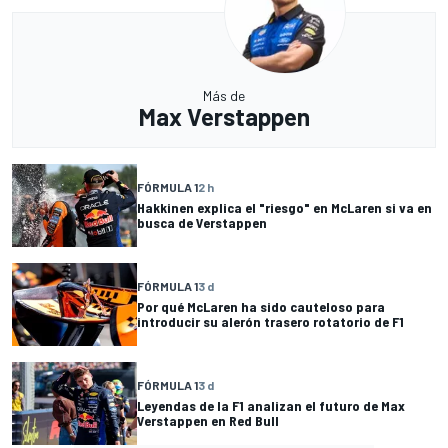
Más de
Max Verstappen
FÓRMULA 1
2 h
Hakkinen explica el "riesgo" en McLaren si va en
busca de Verstappen
FÓRMULA 1
3 d
Por qué McLaren ha sido cauteloso para
introducir su alerón trasero rotatorio de F1
FÓRMULA 1
3 d
Leyendas de la F1 analizan el futuro de Max
Verstappen en Red Bull