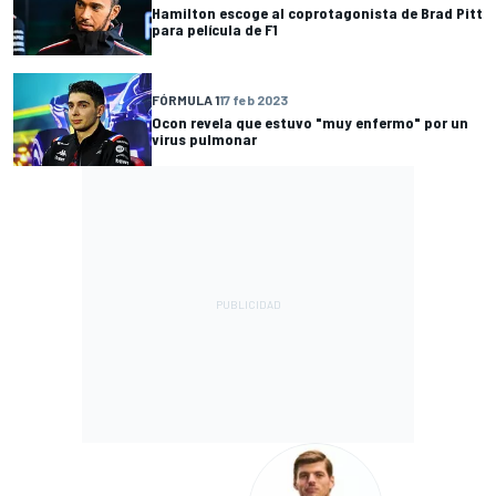
Hamilton escoge al coprotagonista de Brad Pitt
para película de F1
FÓRMULA 1
17 feb 2023
Ocon revela que estuvo "muy enfermo" por un
virus pulmonar