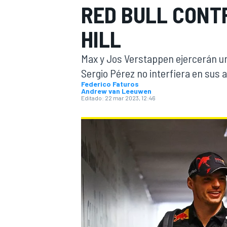
RED BULL CONT
INDYCAR
HILL
Max y Jos Verstappen ejercerán un
Sergio Pérez no interfiera en sus
Federico Faturos
Andrew van Leeuwen
Editado:
22 mar 2023, 12:46
MOTOGP