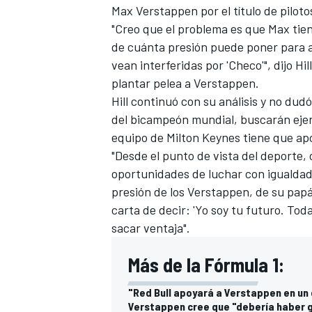
Max Verstappen
por el título de pilot
FÓRMULA E
"Creo que el problema es que Max tien
de cuánta presión puede poner para 
vean interferidas por 'Checo'", dijo Hi
plantar pelea a Verstappen.
Hill continuó con su análisis y no du
del bicampeón mundial, buscarán ejerc
equipo de Milton Keynes tiene que apoy
"Desde el punto de vista del deporte,
oportunidades de luchar con igualdad
presión de los Verstappen, de su papá
carta de decir: 'Yo soy tu futuro. Tod
WRC
sacar ventaja".
Más de la Fórmula 1:
"Red Bull apoyará a Verstappen en un
Verstappen cree que "debería haber g