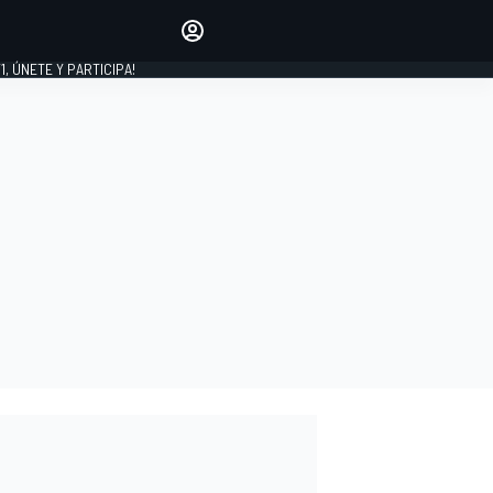
favoritos
Haz que se oiga tu voz
comentando artículos.
1, ÚNETE Y PARTICIPA!
INICIAR SESIÓN
EDICIÓN
LATINOAMÉRICA