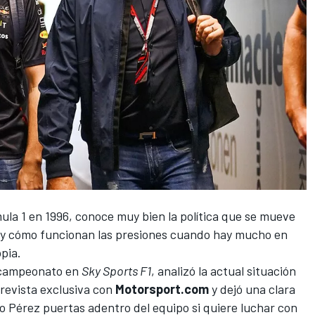
la 1 en 1996, conoce muy bien la política que se mueve
a y cómo funcionan las presiones cuando hay mucho en
opia.
l campeonato en
Sky Sports F1
, analizó la actual situación
revista exclusiva con
Motorsport.com
y dejó una clara
io Pérez
puertas adentro del equipo si quiere luchar con