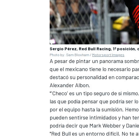
Sergio Pérez, Red Bull Racing, 1ª posición, 
Photo by: Sam Bloxham /
Motorsport Images
A pesar de pintar un panorama sombr
que el mexicano tiene lo necesario pa
destacó su personalidad en comparac
Alexander Albon
.
MÁS CATEGORÍAS
"'Checo' es un tipo seguro de sí mism
las que podía pensar que podría ser l
por el equipo hasta la sumisión. Hemos 
pueden sentirse intimidados y han ten
podría decir que
Mark Webber
y
Danie
"Red Bull es un entorno difícil. No te 