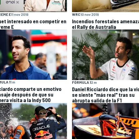
EME E
11 nov 2019
WRC
10 nov 2019
uet interesado en competir en
Incendios forestales amenaz
reme E
el Rally de Australia
ULA 1
1 m
FÓRMULA 1
2 m
ciardo comparte un emotivo
Daniel Ricciardo dice que la vi
saje después de que su
se siente "más real" tras su
era visita a la Indy 500
abrupta salida de la F1