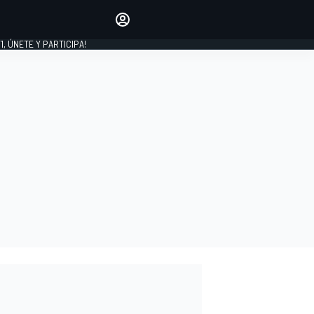
favoritos
Haz que se oiga tu voz
comentando artículos.
1, ÚNETE Y PARTICIPA!
INICIAR SESIÓN
EDICIÓN
LATINOAMÉRICA