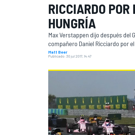
RICCIARDO POR 
INDYCAR
HUNGRÍA
Max Verstappen dijo después del G
compañero Daniel Ricciardo por el 
Matt Beer
Publicado:
30 jul 2017, 14:47
MOTOGP