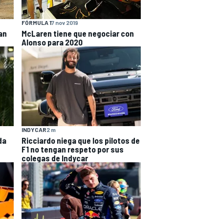
FÓRMULA 1
7 nov 2019
an
McLaren tiene que negociar con
Alonso para 2020
INDYCAR
2 m
da
Ricciardo niega que los pilotos de
F1 no tengan respeto por sus
colegas de Indycar