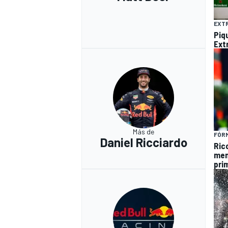
EXTR
Piq
Ext
Más de
FÓRM
Daniel Ricciardo
Ric
men
prim