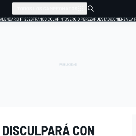
TODOS LOS CAMPEONATOS
ALENDARIO F1 2026
FRANCO COLAPINTO
SERGIO PÉREZ
APUESTAS
¡COMIENZA LA F
 DISCULPARÁ CON