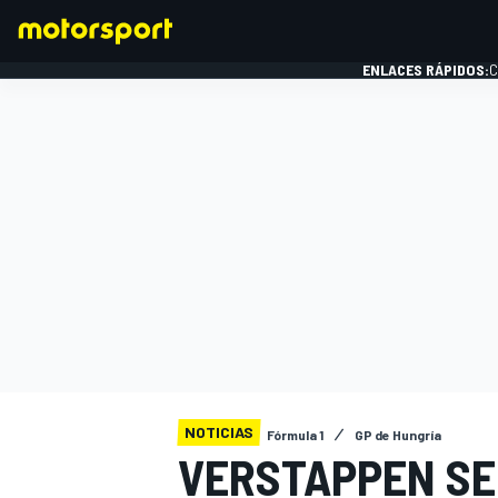
ENLACES RÁPIDOS:
C
FÓRMULA 1
NOTICIAS
Fórmula 1
GP de Hungría
VERSTAPPEN SE