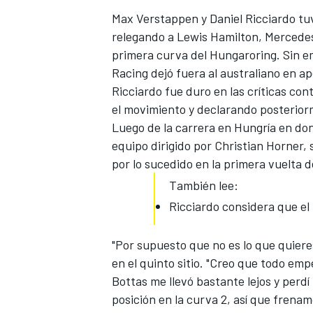
Max Verstappen y Daniel Ricciardo tu
FÓRMULA E
relegando a Lewis Hamilton, Mercedes, 
primera curva del Hungaroring. Sin em
Racing dejó fuera al australiano en a
Ricciardo fue duro en las críticas co
el movimiento y declarando posterior
Luego de la carrera en Hungría en do
equipo dirigido por Christian Horner,
por lo sucedido en la primera vuelta d
También lee:
Ricciardo considera que e
WRC
"Por supuesto que no es lo que quieres
en el quinto sitio. "Creo que todo emp
Bottas me llevó bastante lejos y per
posición en la curva 2, así que frenam