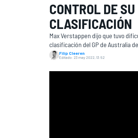
CONTROL DE SU
INDYCAR
CLASIFICACIÓN
Max Verstappen dijo que tuvo dific
clasificación del GP de Australia de
Filip Cleeren
Editado:
23 may 2022, 13:52
MOTOGP