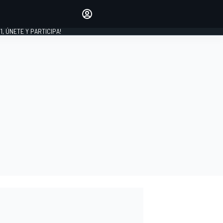
favoritos
Haz que se oiga tu voz
comentando artículos.
1, ÚNETE Y PARTICIPA!
INICIAR SESIÓN
EDICIÓN
LATINOAMÉRICA