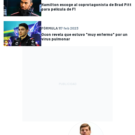
Hamilton escoge al coprotagonista de Brad Pitt
para película de F1
FÓRMULA 1
17 feb 2023
Ocon revela que estuvo "muy enfermo" por un
virus pulmonar