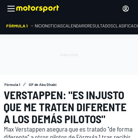
FÓRMULA 1
INICIO
NOTICIAS
CALENDARIO
RESULTADOS
CLASIFICAC
Fórmula 1
GP de Abu Dhabi
VERSTAPPEN: "ES INJUSTO
QUE ME TRATEN DIFERENTE
A LOS DEMÁS PILOTOS"
Max Verstappen asegura que es tratado "de forma
diferente" a otros pilotos de Fórmula 1 tras recibir