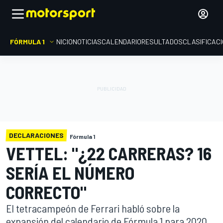
FÓRMULA 1
INICIO
NOTICIAS
CALENDARIO
RESULTADOS
CLASIFICAC
DECLARACIONES
Fórmula 1
VETTEL: "¿22 CARRERAS? 16
SERÍA EL NÚMERO
CORRECTO"
El tetracampeón de Ferrari habló sobre la
expansión del calendario de Fórmula 1 para 2020,