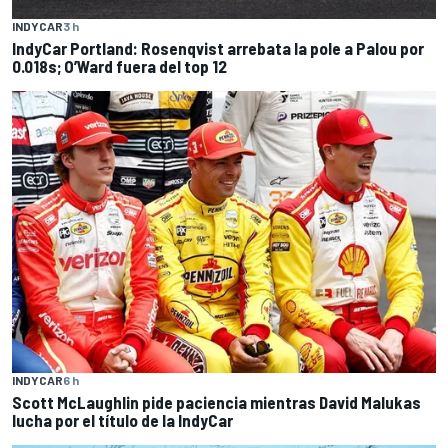
INDYCAR
3 h
IndyCar Portland: Rosenqvist arrebata la pole a Palou por
0.018s; O’Ward fuera del top 12
INDYCAR
6 h
Scott McLaughlin pide paciencia mientras David Malukas
lucha por el título de la IndyCar