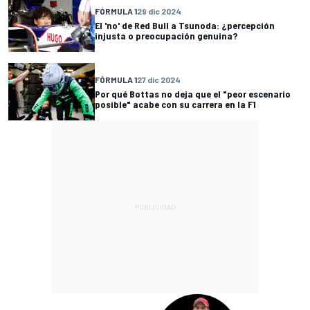
FÓRMULA 1
29 dic 2024
El 'no' de Red Bull a Tsunoda: ¿percepción
injusta o preocupación genuina?
FÓRMULA 1
27 dic 2024
Por qué Bottas no deja que el "peor escenario
posible" acabe con su carrera en la F1