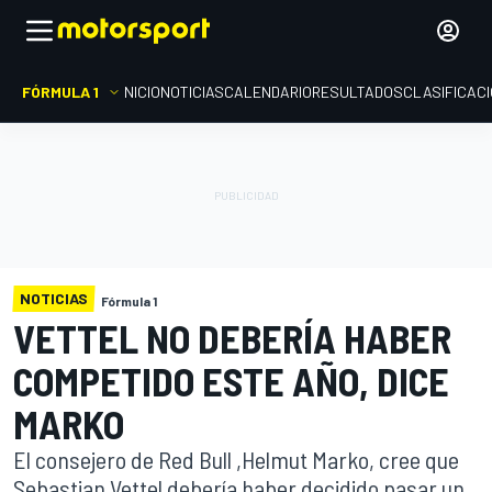
FÓRMULA 1
INICIO
NOTICIAS
CALENDARIO
RESULTADOS
CLASIFICAC
NOTICIAS
Fórmula 1
VETTEL NO DEBERÍA HABER
COMPETIDO ESTE AÑO, DICE
MARKO
El consejero de Red Bull ,Helmut Marko, cree que
Sebastian Vettel debería haber decidido pasar un