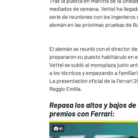
Tras la puesta en marcha de la unidad
mediados de semana,
Vettel
ha llegad
FÓRMULA E
serie de reuniones con los ingenieros c
alemán en las próximas pruebas de B
El alemán se reunió con el director de
prepararon su puesto habitáculo en e
Vettel se subió al monoplaza justo an
a los técnicos y empezando a familiar
La presentación oficial de la Ferrari 2
Reggio Emilia.
WRC
Repasa los altos y bajos de
premios con Ferrari:
41