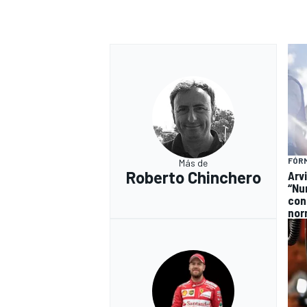
FÓRM
Más de
Roberto Chinchero
Arv
“Nu
con
nor