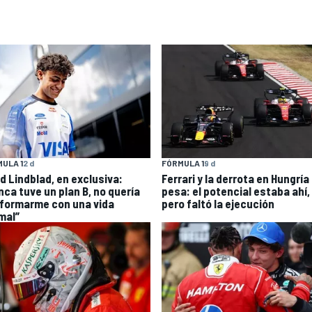
ULA 1
2 d
FÓRMULA 1
9 d
id Lindblad, en exclusiva:
Ferrari y la derrota en Hungría
nca tuve un plan B, no quería
pesa: el potencial estaba ahí,
formarme con una vida
pero faltó la ejecución
mal”