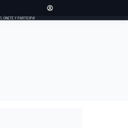
favoritos
Haz que se oiga tu voz
comentando artículos.
1, ÚNETE Y PARTICIPA!
INICIAR SESIÓN
EDICIÓN
LATINOAMÉRICA